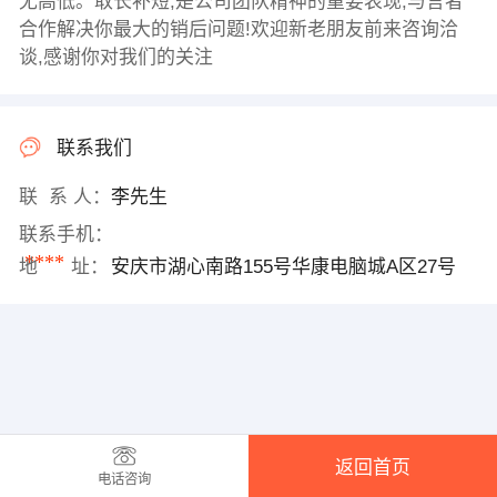
无高低。取长补短,是公司团队精神的重要表现,与言者
合作解决你最大的销后问题!欢迎新老朋友前来咨询洽
谈,感谢你对我们的关注
联系我们
联 系 人：
李先生
联系手机：
****
地 址：
安庆市湖心南路155号华康电脑城A区27号
返回首页
电话咨询