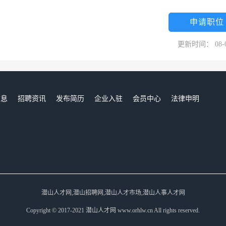
申请职位
更新时间： 08-
信息
招聘资讯
发布简历
企业入驻
会员中心
法律申明
们
潜山人才网,潜山招聘网,潜山人才市场,潜山人事人才网
Copyright © 2017-2021 潜山人才网 www.orhlw.cn All rights reserved.