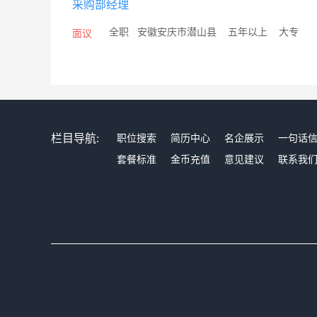
采购部经理
/
全职
/
安徽安庆市潜山县
/
五年以上
/
大专
面议
栏目导航:
职位搜索
简历中心
名企展示
一句话
套餐标准
金币充值
意见建议
联系我