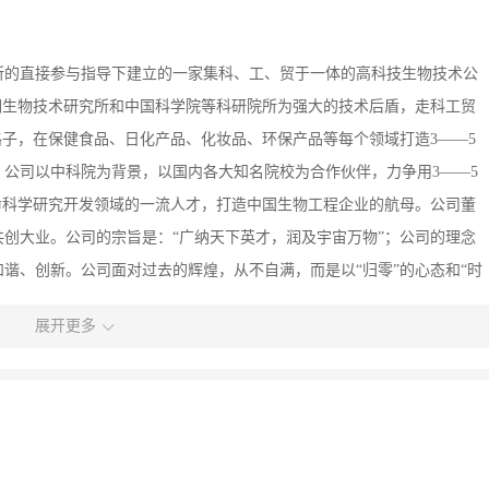
所的直接参与指导下建立的一家集科、工、贸于一体的高科技生物技术公
润生物技术研究所和中国科学院等科研院所为强大的技术后盾，走科工贸
路子，在保健食品、日化产品、化妆品、环保产品等每个领域打造3——5
公司以中科院为背景，以国内各大知名院校为合作伙伴，力争用3——5
命科学研究开发领域的一流人才，打造中国生物工程企业的航母。公司董
创大业。公司的宗旨是：“广纳天下英才，润及宇宙万物”；公司的理念
谐、创新。公司面对过去的辉煌，从不自满，而是以“归零”的心态和“时
展开更多