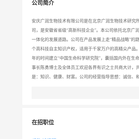
公司简介
安庆广润生物技术有限公司是在北京广润生物技术研究
司，是安徽省省级“高新科技企业”。本公司依托北京广
一体化的发展道路。公司在产品发展上走“精品战略”的
个高科技自主知识产权，适用于千家万户的高精尖产品。
年的时间建立“中国生命科学研究院”，囊括国内外在生
事长陈勇博士及全体员工欢迎各界有识之士共商大计，共
是：知识、健康、财富。公司的经营指导思想：诚信、和
不我待”的紧迫感开始新的国际化征程。
在招职位